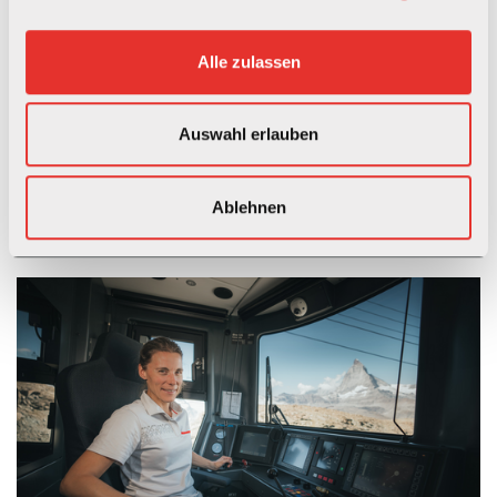
und
Sicherheitsbewusstsein. Du überzeugst mit freundlichem und
Alle zulassen
gepflegtem Auftreten. Unregelmässige Arbeitszeiten und
Wochenendeinsätze erachtest du als Chance für eine flexible
Freizeitgestaltung. Zudem weisst du ein eintragsfreies
Auswahl erlauben
Strafregister vor.
Vor einer definitiven Anstellung musst du dich einer
Ablehnen
psychologischen und medizinischen
Tauglichkeitsuntersuchung unterziehen und diese bestehen.