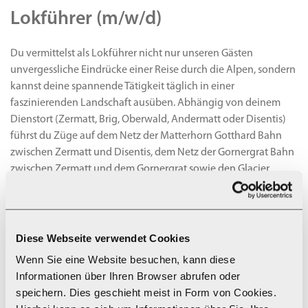
Lokführer (m/w/d)
Du vermittelst als Lokführer nicht nur unseren Gästen
unvergessliche Eindrücke einer Reise durch die Alpen, sondern
kannst deine spannende Tätigkeit täglich in einer
faszinierenden Landschaft ausüben. Abhängig von deinem
Dienstort (Zermatt, Brig, Oberwald, Andermatt oder Disentis)
führst du Züge auf dem Netz der Matterhorn Gotthard Bahn
zwischen Zermatt und Disentis, dem Netz der Gornergrat Bahn
zwischen Zermatt und dem Gornergrat sowie den Glacier
Express. Du sorgst dafür, dass unsere Gäste gerne und oft mit
unserer Bahn fahren und gibst ihnen ein Gefühl von Sicherheit
und Zuverlässigkeit.
Diese Webseite verwendet Cookies
Deine Ausbildung
Wenn Sie eine Website besuchen, kann diese
In den ersten Wochen erlernst du in Ausbildungssequenzen
Informationen über Ihren Browser abrufen oder
das theoretische Wissen über Fahrdienstvorschriften,
speichern. Dies geschieht meist in Form von Cookies.
Bahntechnik und erhältst erste praktische Einblicke in unsere