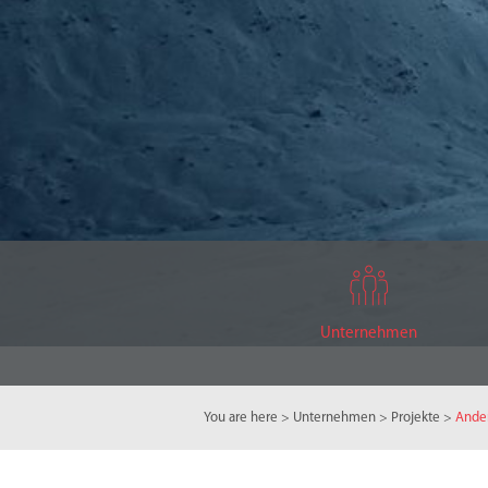
Unternehmen
You are here
>
Unternehmen
>
Projekte
>
Ander