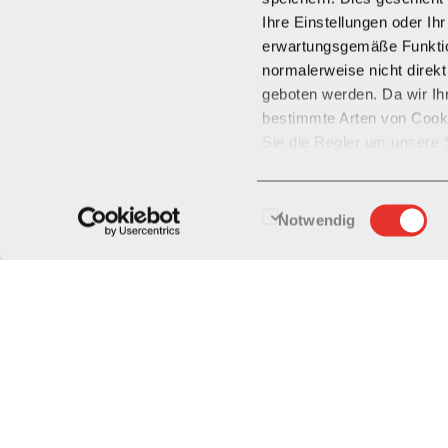
Ihre Einstellungen oder Ih
Termine
erwartungsgemäße Funktio
normalerweise nicht direkt
geboten werden. Da wir Ih
Nachhaltigkeit
bestimmte Arten von Cooki
Sie die Regler um unsere 
Cookies kann jedoch zu ein
Mietermix
Website und Dienste führe
Einwilligungsauswahl
Notwendig
Standort