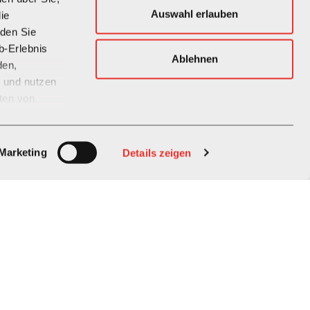
Auswahl erlauben
ie
den Sie
b-Erlebnis
Ablehnen
den,
n und nutzen
ten von
tellten
Marketing
Details zeigen