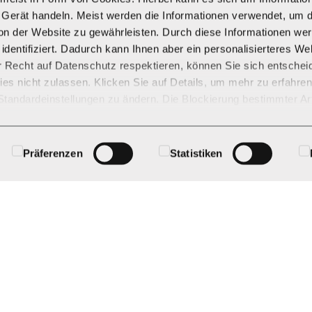
r Gerät handeln. Meist werden die Informationen verwendet, um d
n der Website zu gewährleisten. Durch diese Informationen wer
 identifiziert. Dadurch kann Ihnen aber ein personalisierteres We
r Recht auf Datenschutz respektieren, können Sie sich entschei
es nicht zulassen. Klicken Sie auf Details, um mehr zu erfahre
Standardeinstellungen zu ändern. Die Blockierung bestimmter Ar
er beeinträchtigten Erfahrung mit der von uns zur Verfügung ges
n.
Präferenzen
Statistiken