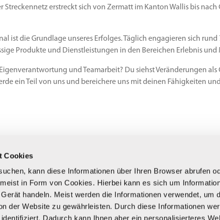
er Streckennetz erstreckt sich von Zermatt im Kanton Wallis bis nac
onal ist die Grundlage unseres Erfolges. Täglich engagieren sich ru
ssige Produkte und Dienstleistungen in den Bereichen Erlebnis und 
, Eigenverantwortung und Teamarbeit? Du siehst Veränderungen al
de ein Teil von uns und bereichere uns mit deinen Fähigkeiten und S
t Cookies
uchen, kann diese Informationen über Ihren Browser abrufen o
 meist in Form von Cookies. Hierbei kann es sich um Information
r Gerät handeln. Meist werden die Informationen verwendet, um d
kten ist nicht nur attraktiv für unsere Gäste, sondern auch als Ar
n der Website zu gewährleisten. Durch diese Informationen wer
0 und 2021 zu einer der besten Arbeitgeberinnen der Schweiz ausgez
 identifiziert. Dadurch kann Ihnen aber ein personalisierteres We