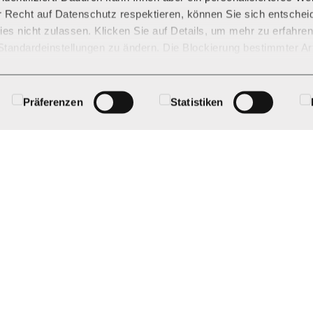
nfalls gehören wir zu den besten Arbeitgebern der Schweiz und wu
r Recht auf Datenschutz respektieren, können Sie sich entschei
et. Dabei legen wir grossen Wert auf Zuverlässigkeit, Authentizität
es nicht zulassen. Klicken Sie auf Details, um mehr zu erfahre
Standardeinstellungen zu ändern. Die Blockierung bestimmter Ar
er beeinträchtigten Erfahrung mit der von uns zur Verfügung ges
n.
Präferenzen
Statistiken
hkeiten