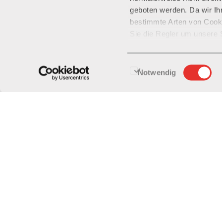
der Branche
Verkehr und Logistik
. Ebe
geboten werden. Da wir Ih
Aufsteiger des Jahres 2021 ausgezeichn
bestimmte Arten von Cooki
Erstklassigkeit.
Sie die Regler um unsere 
Cookies kann jedoch zu ein
Bei uns erwartet dich:
Website und Dienste führe
Einwilligungsauswahl
Abwechslungsreiche Aufgaben
Notwendig
Attraktives Arbeitsumfeld
Faire Anstellungsbedingungen
Ausbildungs- & Entwicklungsmöglic
Familiäre Unternehmenskultur