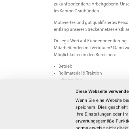
zukunftsorientierte Arbeitgeberin. Uns
im Kanton Graubünden.
Motiviertes und gut qualifiziertes Pers
entlang unseres Streckennetzes erstkla
Du legst Wert auf Kundenorientierung
Mitarbeitenden mit Vertrauen? Dann wer
Möglichkeiten in den Bereichen:
Betrieb
Rollmaterial & Traktion
Infrastruktur
Marketing & Vertrieb
Diese Webseite verwende
Finanzen & Services
Wenn Sie eine Website bes
Personal
speichern. Dies geschieht
Ihre Einstellungen oder Ih
Die Unternehmensgruppe mit ihren Produ
erwartungsgemäße Funktio
wurde die BVZ Gruppe in den Jahren 202
normalerweise nicht direkt