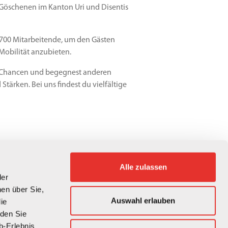
h Göschenen im Kanton Uri und Disentis
nd 700 Mitarbeitende, um den Gästen
Mobilität anzubieten.
s Chancen und begegnest anderen
tärken. Bei uns findest du vielfältige
Alle zulassen
der
en über Sie,
Auswahl erlauben
ie
beitgeberin. Von der Handelszeitung
den Sie
eichnet, zuletzt mit dem 3. Platz in
b-Erlebnis