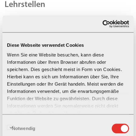
Lehrstellen
Du suchst einen abwechslungsreichen und spannenden
Einstieg in die Berufswelt? Du bist fasziniert von der Welt des
öffentlichen Verkehrs? Dann stelle die Weichen für deine
Zukunft und werde Teil unserer Erlebnisbahn.
Diese Webseite verwendet Cookies
Wir bieten Lehr- und Praktikumsplätze in folgenden Berufen
Wenn Sie eine Website besuchen, kann diese
an:
Informationen über Ihren Browser abrufen oder
speichern. Dies geschieht meist in Form von Cookies.
Polymechaniker (m/w/d), in Brig, Andermatt und Zermatt
Hierbei kann es sich um Informationen über Sie, Ihre
Produktionsmechaniker (m/w/d) in Brig, Andermatt und
Einstellungen oder Ihr Gerät handeln. Meist werden die
Zermatt
Informationen verwendet, um die erwartungsgemäße
Logistiker (m/w/d) in Brig
Funktion der Website zu gewährleisten. Durch diese
Kaufmann / Kauffrau in Brig
Informationen werden Sie normalerweise nicht direkt
KBM-Praktikum (in den Bereichen Marketing und Personal)
identifiziert. Dadurch kann Ihnen aber ein
in Brig
personalisierteres Web-Erlebnis geboten werden. Da wir
Einwilligungsauswahl
Zusatzlehre als Automatiker / Automatikmonteur (m/w/d) in
Ihr Recht auf Datenschutz respektieren, können Sie sich
Notwendig
Brig
entscheiden, bestimmte Arten von Cookies nicht