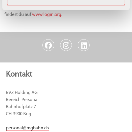
Weitere Informationen und die offenen Lehrstellen von login
findest du auf
www.login.org
.
Kontakt
BVZ Holding AG
Bereich Personal
Bahnhofplatz 7
CH-3900 Brig
personal
@
mgbahn.ch