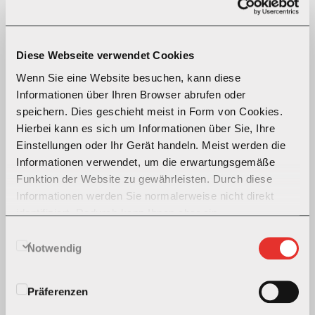
Unternehmen
Gruppenstruktur & Marken
Diese Webseite verwendet Cookies
Vision & Strategie
Wenn Sie eine Website besuchen, kann diese
Geschichte
Informationen über Ihren Browser abrufen oder
Verwaltungsrat
speichern. Dies geschieht meist in Form von Cookies.
Geschäftsleitung
Hierbei kann es sich um Informationen über Sie, Ihre
Sponsoring
Einstellungen oder Ihr Gerät handeln. Meist werden die
Sponsoringantrag
Informationen verwendet, um die erwartungsgemäße
Corporate Governance
Funktion der Website zu gewährleisten. Durch diese
Statuten & Reglemente
Informationen werden Sie normalerweise nicht direkt
identifiziert. Dadurch kann Ihnen aber ein
Investoren
personalisierteres Web-Erlebnis geboten werden. Da wir
Einwilligungsauswahl
Ihr Recht auf Datenschutz respektieren, können Sie sich
Notwendig
Ad hoc-Mitteilungen
entscheiden, bestimmte Arten von Cookies nicht
Berichterstattung
zulassen. Klicken Sie auf Details, um mehr zu erfahren
Aktie
Präferenzen
und nutzen Sie die Regler um unsere
Unternehmenskalender
Standardeinstellungen zu ändern. Die Blockierung