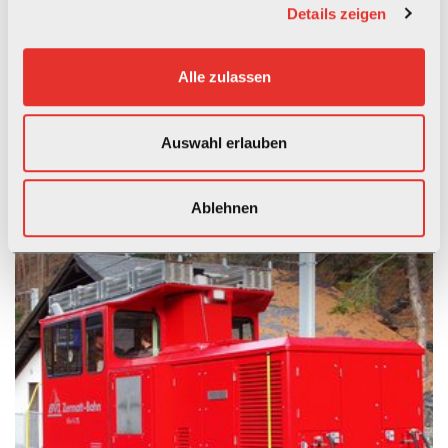
findest du dich schnell in neuen Situationen zurecht. Du bist
Details zeigen
körperlich fit, fühlst dich draussen bei jeder Witterung zu
Hause. Unregelmässige Arbeitszeiten und Wochenendeinsätze
Alle zulassen
erachtest du als Chance für eine flexible Freizeitgestaltung.
Vor einer definitiven Anstellung musst du dich einer
Auswahl erlauben
medizinischen Tauglichkeitsuntersuchung unterziehen und
diese bestehen.
Ablehnen