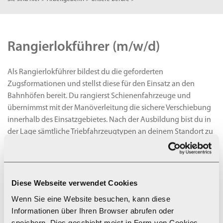
Rangierlokführer (m/w/d)
Als Rangierlokführer bildest du die geforderten
Zugsformationen und stellst diese für den Einsatz an den
Bahnhöfen bereit. Du rangierst Schienenfahrzeuge und
übernimmst mit der Manöverleitung die sichere Verschiebung
innerhalb des Einsatzgebietes. Nach der Ausbildung bist du in
der Lage sämtliche Triebfahrzeugtypen an deinem Standort zu
führen und bildest dabei ein entscheidendes Bindeglied in der
Bereitstellung des Rollmaterials für den täglichen Betrieb.
Durch deine Mithilfe im Cleanteam trägst du dazu bei, dass
unsere Gäste einwandfreie und säubere Züge vorfinden. Dabei
Diese Webseite verwendet Cookies
arbeitest du mehrheitlich in Zweier-Teams. Abhängig vom
Wenn Sie eine Website besuchen, kann diese
Dienstort arbeitest du an unseren Bahnhöfen Zermatt, Visp,
Informationen über Ihren Browser abrufen oder
Brig oder Andermatt.
speichern. Dies geschieht meist in Form von Cookies.