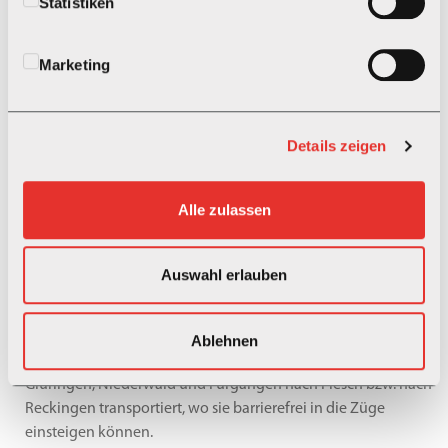
Statistiken
beeinträchtigten Erfahrung mit der von uns zur Verfügung
gestellten Website und Dienste führen.
Marketing
Details zeigen
Seit dem 1. Januar 2024 muss jede Bahn an den noch nicht
umgebauten Bahnhöfen Hilfestellung oder Ersatzmassnahmen
anbieten, bis auch diese mit Hochperrons für einen
Alle zulassen
barrierefreien Zugang ausgestattet sind:
•
Im Mattertal werden die Gäste von St. Niklaus, Herbriggen
Auswahl erlauben
und Randa jeweils bis Visp oder Täsch transportiert und
können dort barrierefrei umsteigen.
•
Im Goms werden die Gäste von Oberwald nach Obergesteln,
Ablehnen
von Münster nach Reckingen oder Ulrichen und von
Gluringen, Niederwald und Fürgangen nach Fiesch bzw. nach
Reckingen transportiert, wo sie barrierefrei in die Züge
einsteigen können.